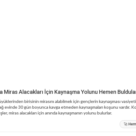
a Miras Alacakları İçin Kaynaşma Yolunu Hemen Buldula
yüklerinden birisinin mirasını alabilmek için gençlerin kaynaşması vasiyet
r dağ evinde 30 gün boyunca kavga etmeden kaynaşmaları koşunu vardır. Ko
ler, miras alacakları için anında kaynaşmanın yolunu bulurlar.
🚀 Heme