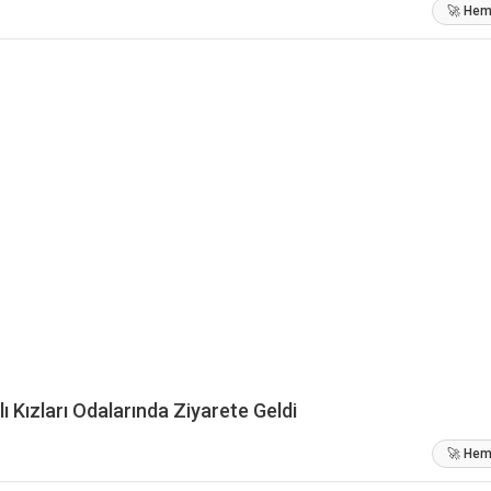
🚀 Heme
lı Kızları Odalarında Ziyarete Geldi
🚀 Heme