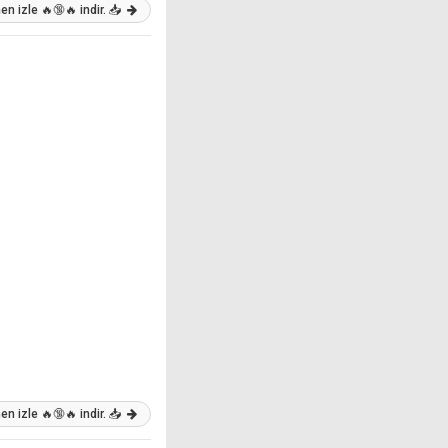
n izle 🔥🔞🔥 indir. 📥
n izle 🔥🔞🔥 indir. 📥