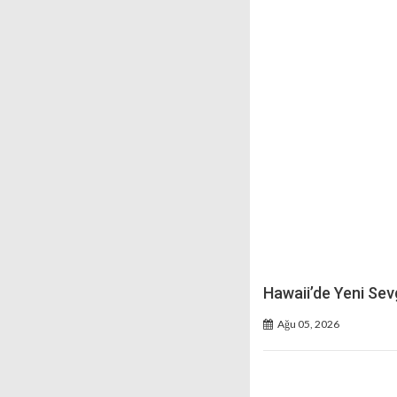
Hawaii’de Yeni Sevg
Ağu 05, 2026