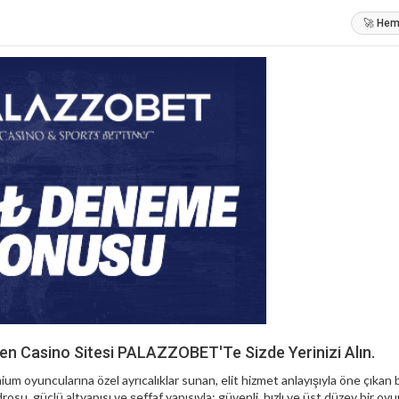
🚀 Heme
len Casino Sitesi PALAZZOBET'Te Sizde Yerinizi Alın.
um oyuncularına özel ayrıcalıklar sunan, elit hizmet anlayışıyla öne çıkan 
su, güçlü altyapısı ve şeffaf yapısıyla; güvenli, hızlı ve üst düzey bir oy