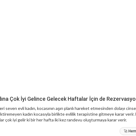
adına Çok İyi Gelince Gelecek Haftalar İçin de Rezervasy
eri seven evli kadın, kocasının aşırı planlı hareket etmesinden dolayı cinsel
ktiremeyen kadın kocasıyla birlikte evlilik terapistine gitmeye karar verir. E
ar çok iyi gelir ki bir her hafta iki kez randevu oluşturmaya karar verir.
🚀 Heme