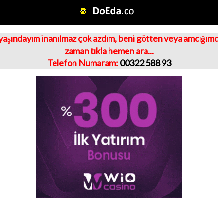
yaşındayım inanılmaz çok azdım, beni götten veya amcığımdan
zaman tıkla hemen ara...
Telefon Numaram:
00322 588 93