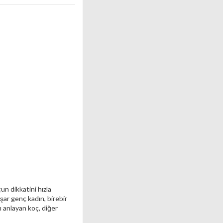
un dikkatini hızla
şar genç kadın, birebir
ı anlayan koç, diğer