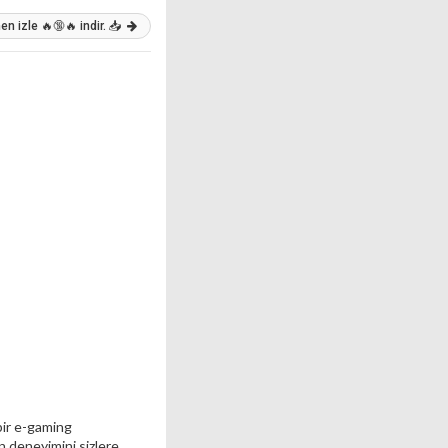
n izle 🔥🔞🔥 indir. 📥
bir e-gaming
un deneyimini sizlere