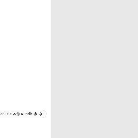
n izle 🔥🔞🔥 indir. 📥