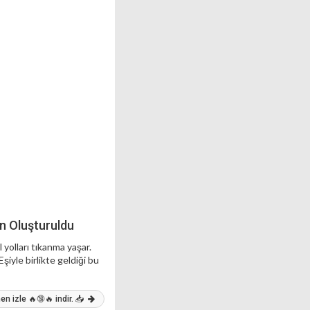
on Oluşturuldu
 yolları tıkanma yaşar.
şiyle birlikte geldiği bu
n izle 🔥🔞🔥 indir. 📥