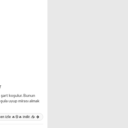
r
i şart koşulur. Bunun
şula uyup mirası almak
n izle 🔥🔞🔥 indir. 📥